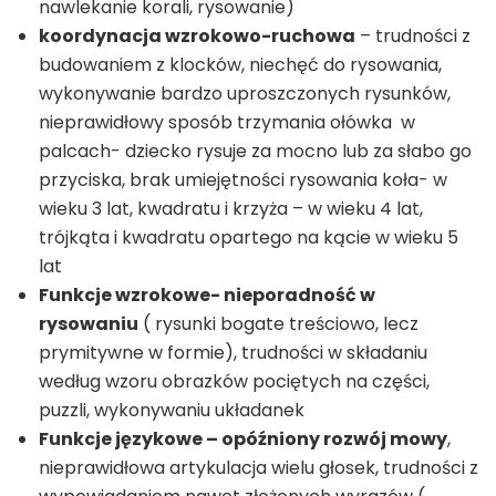
nawlekanie korali, rysowanie)
koordynacja wzrokowo-ruchowa
– trudności z
budowaniem z klocków, niechęć do rysowania,
wykonywanie bardzo uproszczonych rysunków,
nieprawidłowy sposób trzymania ołówka w
palcach- dziecko rysuje za mocno lub za słabo go
przyciska, brak umiejętności rysowania koła- w
wieku 3 lat, kwadratu i krzyża – w wieku 4 lat,
trójkąta i kwadratu opartego na kącie w wieku 5
lat
Funkcje wzrokowe- nieporadność w
rysowaniu
( rysunki bogate treściowo, lecz
prymitywne w formie), trudności w składaniu
według wzoru obrazków pociętych na części,
puzzli, wykonywaniu układanek
Funkcje językowe – opóźniony rozwój mowy
,
nieprawidłowa artykulacja wielu głosek, trudności z