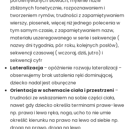
porównywanych słowach, mylenie nazw
zbliżonych fonetycznie, rozpoznawaniem i
tworzeniem rymów, trudności z zapamiętywaniem
wierszy, piosenek, więcej niż jednego polecenia w
tym samym czasie, z zapamiętywaniem nazw,
materiału uszeregowanego w serie i sekwencje (
nazwy dni tygodnia, pór roku, kolejnych posłów),
sekwencji czasowej ( wczoraj, dziś, jutro) i
sekwencji cyfr
Lateralizacja
– opóźnienie rozwoju lateralizacji –
obserwujemy brak ustalenia ręki dominującej,
dziecko nadal jest oburęczne
Orientacja w schemacie ciała i przestrzeni
–
trudności ze wskazaniem na sobie części ciała,
nawet gdy dziecko określa terminami prawe-lewe
np. prawa i lewa ręka, noga, ucho to nie umie
określić kierunku na prawo na lewo od siebie np.
droga na prawo, droga na lewo