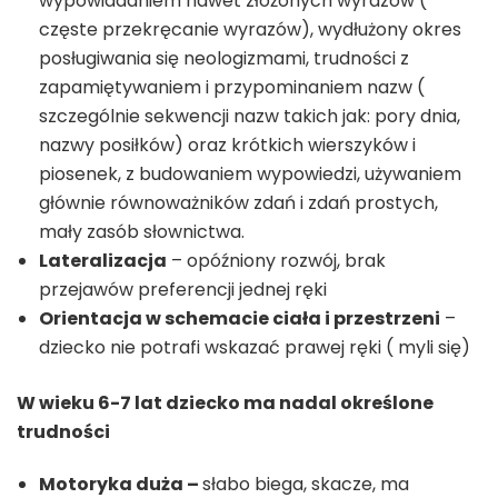
wypowiadaniem nawet złożonych wyrazów (
częste przekręcanie wyrazów), wydłużony okres
posługiwania się neologizmami, trudności z
zapamiętywaniem i przypominaniem nazw (
szczególnie sekwencji nazw takich jak: pory dnia,
nazwy posiłków) oraz krótkich wierszyków i
piosenek, z budowaniem wypowiedzi, używaniem
głównie równoważników zdań i zdań prostych,
mały zasób słownictwa.
Lateralizacja
– opóźniony rozwój, brak
przejawów preferencji jednej ręki
Orientacja w schemacie ciała i przestrzeni
–
dziecko nie potrafi wskazać prawej ręki ( myli się)
W wieku 6-7 lat dziecko ma nadal określone
trudności
Motoryka duża –
słabo biega, skacze, ma