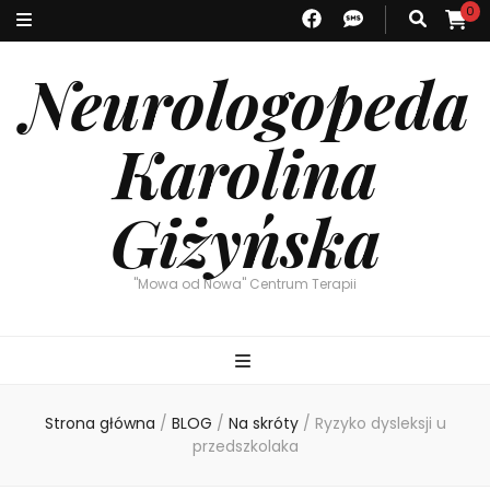
0
Neurologopeda
Karolina
Giżyńska
"Mowa od Nowa" Centrum Terapii
Strona główna
/
BLOG
/
Na skróty
/
Ryzyko dysleksji u
przedszkolaka