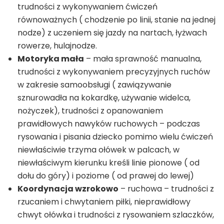
trudności z wykonywaniem ćwiczeń
równoważnych ( chodzenie po linii, stanie na jednej
nodze) z uczeniem się jazdy na nartach, łyżwach
rowerze, hulajnodze.
Motoryka mała
– mała sprawność manualna,
trudności z wykonywaniem precyzyjnych ruchów
w zakresie samoobsługi ( zawiązywanie
sznurowadła na kokardkę, używanie widelca,
nożyczek), trudności z opanowaniem
prawidłowych nawyków ruchowych – podczas
rysowania i pisania dziecko pomimo wielu ćwiczeń
niewłaściwie trzyma ołówek w palcach, w
niewłaściwym kierunku kreśli linie pionowe ( od
dołu do góry) i poziome ( od prawej do lewej)
Koordynacja wzrokowo
– ruchowa – trudności z
rzucaniem i chwytaniem piłki, nieprawidłowy
chwyt ołówka i trudności z rysowaniem szlaczków,