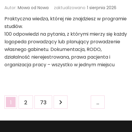
Autor:
Mowa od Nowa
zaktualizowano
1 sierpnia 2026
Praktyczna wiedza, której nie znajdziesz w programie
studiów.
100 odpowiedzi na pytania, z którymi mierzy się każdy
logopeda prowadzący lub planujący prowadzenie
własnego gabinetu. Dokumentacja, RODO,
działalność nierejestrowana, prawa pacjenta i
organizacja pracy – wszystko w jednym miejscu
Stronicowanie
Strona
Strona
Strona
1
2
73
…
wpisów