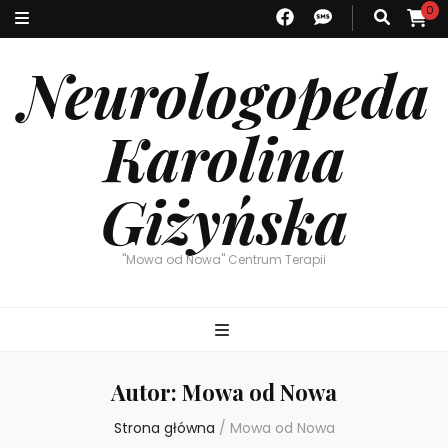
0
Neurologopeda
Karolina
Giżyńska
"Mowa od Nowa" Centrum Terapii
Autor:
Mowa od Nowa
Strona główna
/
Mowa od Nowa