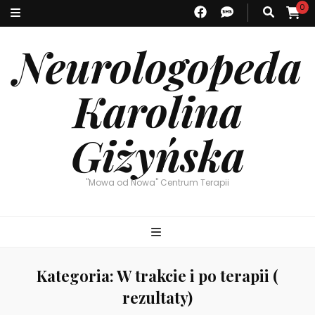
0
Neurologopeda
Karolina
Giżyńska
"Mowa od Nowa" Centrum Terapii
Kategoria:
W trakcie i po terapii (
rezultaty)