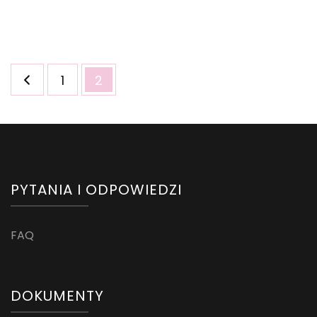
Stronicowanie
Strona
Strona
1
2
wpisów
PYTANIA I ODPOWIEDZI
FAQ
DOKUMENTY