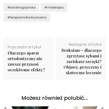
#karolinagizynska
#mioterapia
#terapiamiofunkcjonalna
Nawigacja
Następny artykuł
wpisu
Poprzedni artykuł
Bruksizm – dlaczego
Dlaczego aparat
zgrzytasz zębami i
ortodontyczny nie
zaciskasz szczęki?
zawsze przynosi
Objawy, przyczyny i
oczekiwane efekty?
skuteczne leczenie
Możesz również polubić…