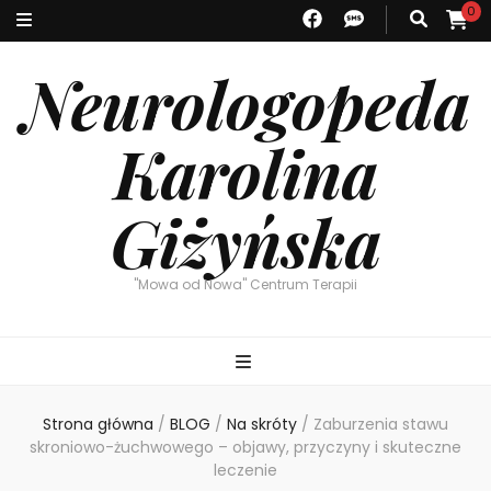
0
Neurologopeda
Karolina
Giżyńska
"Mowa od Nowa" Centrum Terapii
Strona główna
/
BLOG
/
Na skróty
/
Zaburzenia stawu
skroniowo-żuchwowego – objawy, przyczyny i skuteczne
leczenie