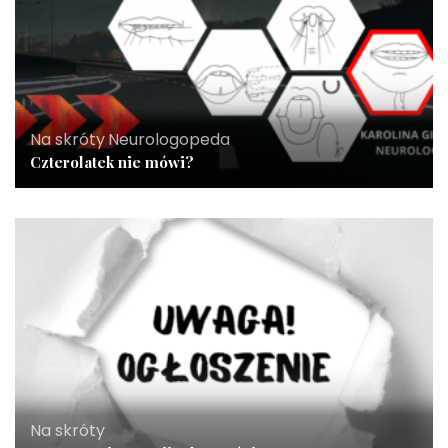
Na skróty
,
Neurologopeda
Czterolatek nie mówi?
Na skróty