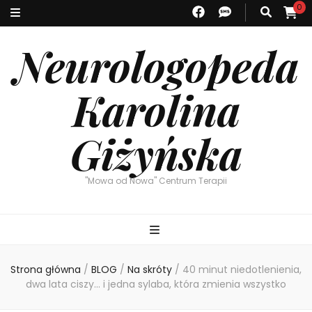
0
Neurologopeda
Karolina
Giżyńska
"Mowa od Nowa" Centrum Terapii
Strona główna
/
BLOG
/
Na skróty
/
40 minut niedotlenienia,
dwa lata ciszy… i jedna sylaba, która zmienia wszystko