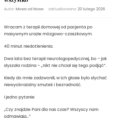
Autor:
Mowa od Nowa
zaktualizowano
20 lutego 2026
Wracam z terapii domowej od pacjenta po
masywnym urazie mózgowo-czaszkowym.
40 minut niedotlenienia.
Dwa lata bez terapii neurologopedycznej, bo – jak
słyszała rodzina – „nikt nie chciał się tego podjąć”.
Kiedy do mnie zadzwonili, w ich głosie było słychać
niewyobrażalny smutek i bezradność.
I jedno pytanie:
„Czy znajdzie Pani dla nas czas? Wszyscy nam
odmawiają…”