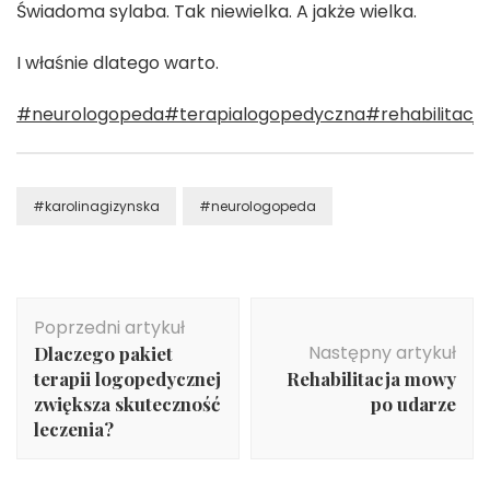
Świadoma sylaba. Tak niewielka. A jakże wielka.
I właśnie dlatego warto.
#neurologopeda
#terapialogopedyczna
#rehabilitacja
#karolinagizynska
#neurologopeda
Nawigacja
Poprzedni artykuł
wpisu
Następny artykuł
Dlaczego pakiet
terapii logopedycznej
Rehabilitacja mowy
zwiększa skuteczność
po udarze
leczenia?