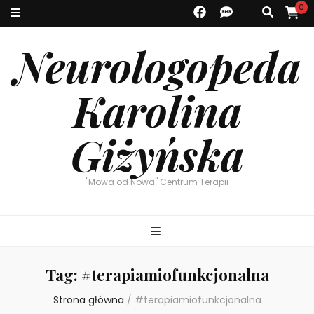
0
Neurologopeda
Karolina
Giżyńska
"Mowa od Nowa" Centrum Terapii
Tag:
#terapiamiofunkcjonalna
Strona główna
/
#terapiamiofunkcjonalna