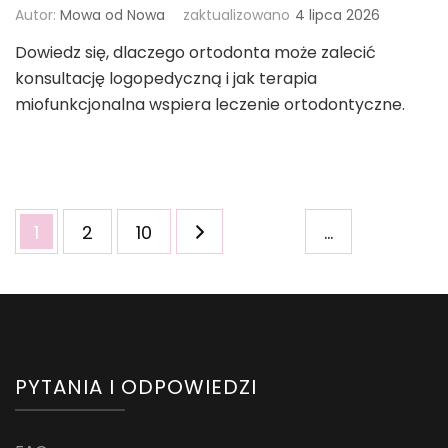
Autor:
Mowa od Nowa
zaktualizowano
4 lipca 2026
Dowiedz się, dlaczego ortodonta może zalecić
konsultację logopedyczną i jak terapia
miofunkcjonalna wspiera leczenie ortodontyczne.
Stronicowanie
Strona
Strona
Strona
1
2
10
…
wpisów
PYTANIA I ODPOWIEDZI