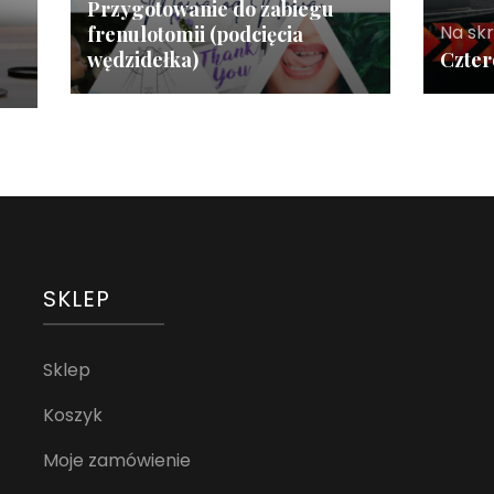
Przygotowanie do zabiegu
Na sk
frenulotomii (podcięcia
wędzidełka)
Czter
SKLEP
Sklep
Koszyk
Moje zamówienie