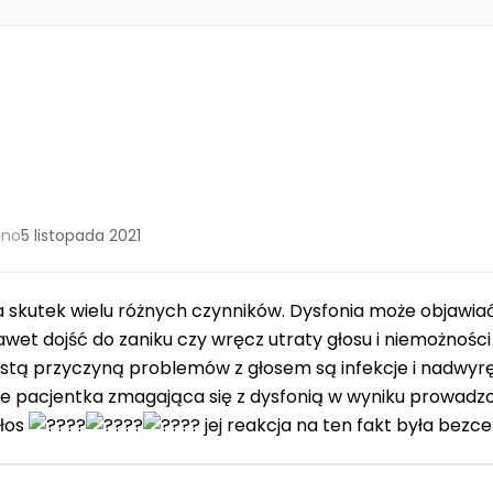
ano
5 listopada 2021
 skutek wielu różnych czynników. Dysfonia może objawia
awet dojść do zaniku czy wręcz utraty głosu i niemożnoś
ęstą przyczyną problemów z głosem są infekcje i nadwyr
że pacjentka zmagająca się z dysfonią w wyniku prowadzo
głos
jej reakcja na ten fakt była bezc