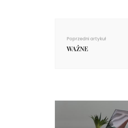
Nawigacja
wpisu
Poprzedni artykuł
WAŻNE