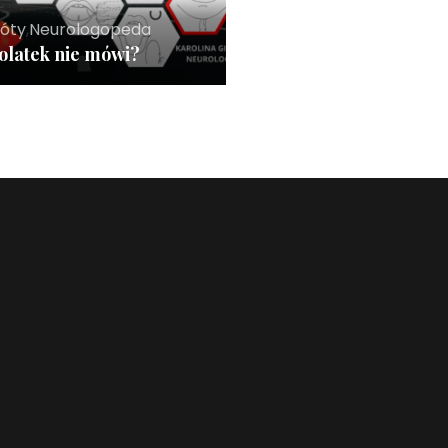
róty
,
Neurologopeda
olatek nie mówi?