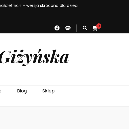
łoletnich – wersja skrócona dla dzieci
0
 Giżyńska
ę
Blog
Sklep