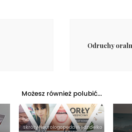
Odruchy oraln
Możesz również polubić…
Na
skróty
,
Neurologopeda
,
Wędzidełko