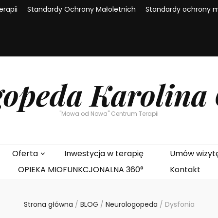
rapii
Standardy Ochrony Małoletnich
Standardy ochrony ma
opeda Karolina
"Mowa od Nowa" Centrum Terapii
Oferta
Inwestycja w terapię
Umów wizyt
OPIEKA MIOFUNKCJONALNA 360°
Kontakt
Strona główna
/
BLOG
/
Neurologopeda
/
Dysfonia