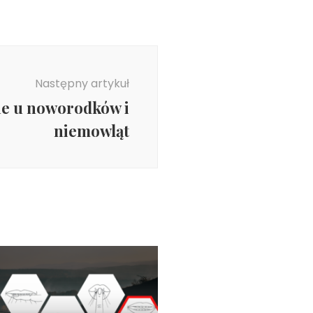
Następny artykuł
e u noworodków i
niemowląt