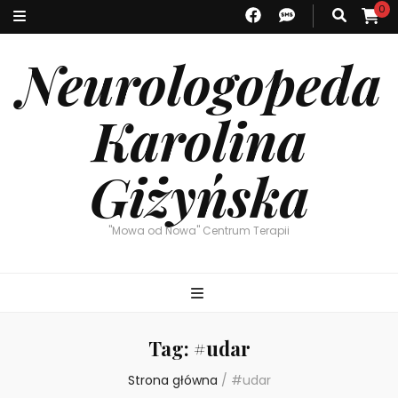
0
Neurologopeda
Karolina
Giżyńska
"Mowa od Nowa" Centrum Terapii
Tag:
#udar
Strona główna
/
#udar