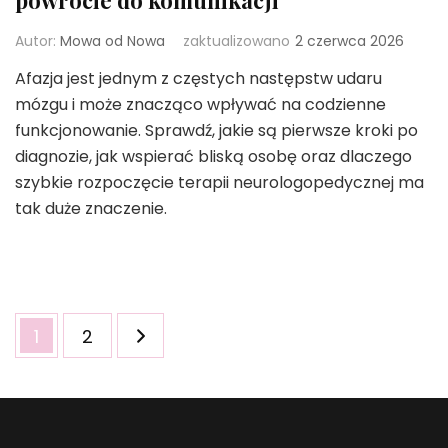
Autor:
Mowa od Nowa
zaktualizowano
2 czerwca 2026
Afazja jest jednym z częstych następstw udaru
mózgu i może znacząco wpływać na codzienne
funkcjonowanie. Sprawdź, jakie są pierwsze kroki po
diagnozie, jak wspierać bliską osobę oraz dlaczego
szybkie rozpoczęcie terapii neurologopedycznej ma
tak duże znaczenie.
Stronicowanie
Strona
Strona
1
2
wpisów