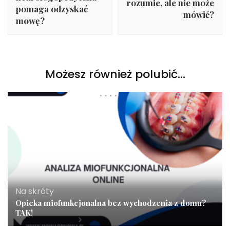
rozumie, ale nie może
pomaga odzyskać
mówić?
mowę?
Możesz również polubić…
Na skróty
Opieka miofunkcjonalna bez wychodzenia z domu?
TAK!