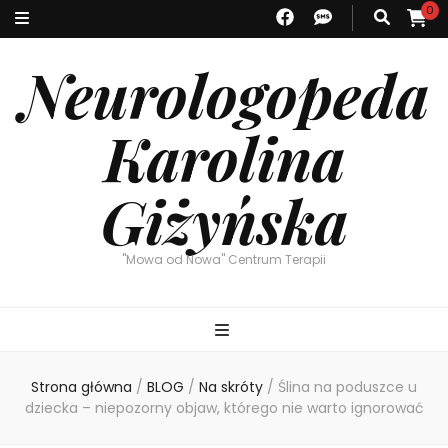
0
Neurologopeda
Karolina
Giżyńska
"Mowa od Nowa" Centrum Terapii
Strona główna
/
BLOG
/
Na skróty
/
Ślina na poduszce u
dziecka – niepozorny objaw, którego nie warto ignorować