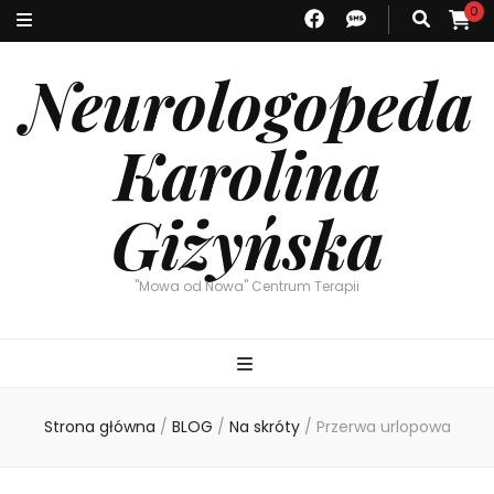
0
Neurologopeda
Karolina
Giżyńska
"Mowa od Nowa" Centrum Terapii
Strona główna
/
BLOG
/
Na skróty
/
Przerwa urlopowa