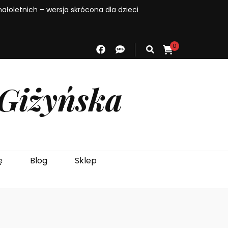
łoletnich – wersja skrócona dla dzieci
0
 Giżyńska
ę
Blog
Sklep