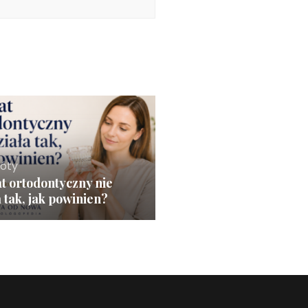
róty
t ortodontyczny nie
a tak, jak powinien?