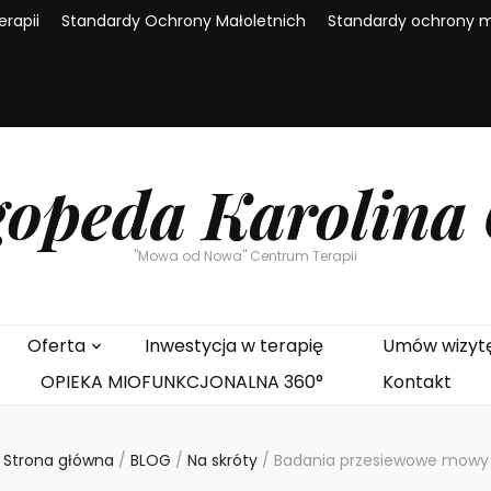
rapii
Standardy Ochrony Małoletnich
Standardy ochrony ma
opeda Karolina
"Mowa od Nowa" Centrum Terapii
Oferta
Inwestycja w terapię
Umów wizyt
OPIEKA MIOFUNKCJONALNA 360°
Kontakt
Strona główna
/
BLOG
/
Na skróty
/
Badania przesiewowe mowy