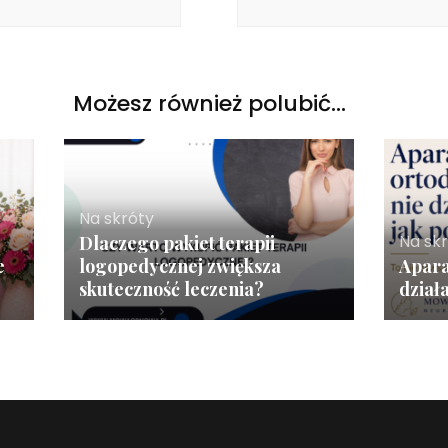
Możesz również polubić…
Na skróty
Na sk
Dlaczego pakiet terapii
e
logopedycznej zwiększa
Apara
skuteczność leczenia?
dział